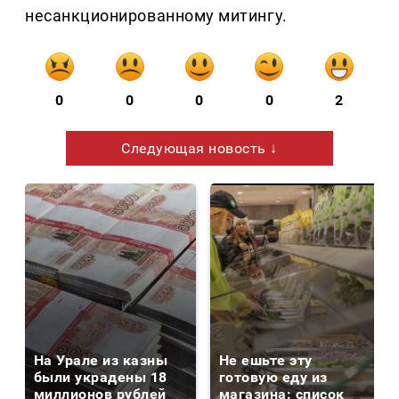
несанкционированному митингу.
0
0
0
0
2
Следующая новость ↓
На Урале из казны
Не ешьте эту
были украдены 18
готовую еду из
миллионов рублей
магазина: список