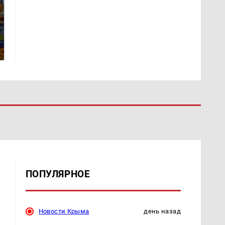
Такую зиму в России
На Урале из казны
никто не ждал: как
были украдены 18
так?!
миллионов рублей
ПОПУЛЯРНОЕ
Новости Крыма
день назад