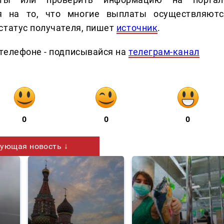
я на то, что многие выплаты осуществляютс
статус получателя, пишет
источник
.
телефоне - подписывайся на
телеграм-канал
0
0
0
ующая новость ↓