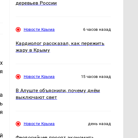
деревьев России
Новости Крыма
6 часов назад
Кардиолог рассказал, как пережить
жару в Крыму
х
я
Новости Крыма
15 часов назад
В Алуште объяснили, почему днём
а
выключают свет
ь
я
Новости Крыма
день назад
й
Феодосийцев просят экономить