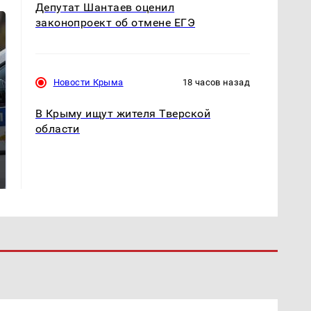
Депутат Шантаев оценил
законопроект об отмене ЕГЭ
Новости Крыма
18 часов назад
В Крыму ищут жителя Тверской
области
Где будет встреча
Такую зиму в России
президентов США и
никто не ждал: как
России: Европа?
так?!