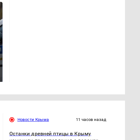
Где будет встреча
Такую зиму в России
президентов США и
никто не ждал: как
России: Европа?
так?!
Новости Крыма
11 часов назад
Останки древней птицы в Крыму