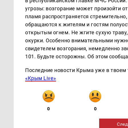
в республиканском главке МЧС России.
угрозы: возгорание может произойти от
пламя распространяется стремительно, 
обращаются к жителям и гостям полуос
открытым огнем. Не жгите сухую траву,
окурки. Особенно внимательными нужно 
свидетелем возгорания, немедленно зв
101. Будьте осторожны. Об этом сообщ
Последние новости Крыма уже в твоем 
«Крым Live»
0
0
След