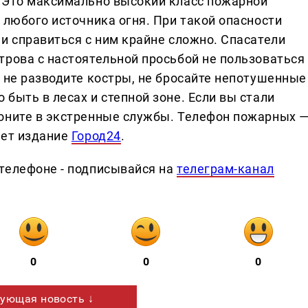
 Это максимально высокий класс пожарной
 любого источника огня. При такой опасности
и справиться с ним крайне сложно. Спасатели
трова с настоятельной просьбой не пользоваться
 не разводите костры, не бросайте непотушенные
быть в лесах и степной зоне. Если вы стали
оните в экстренные службы. Телефон пожарных 
ает издание
Город24
.
телефоне - подписывайся на
телеграм-канал
0
0
0
ующая новость ↓