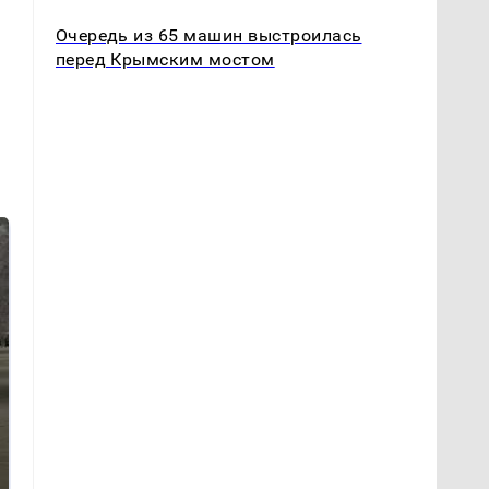
Очередь из 65 машин выстроилась
перед Крымским мостом
Не ешьте эту
Как выглядит место
готовую еду из
крушение вертолета на
магазина: список
Кавказе: смотреть