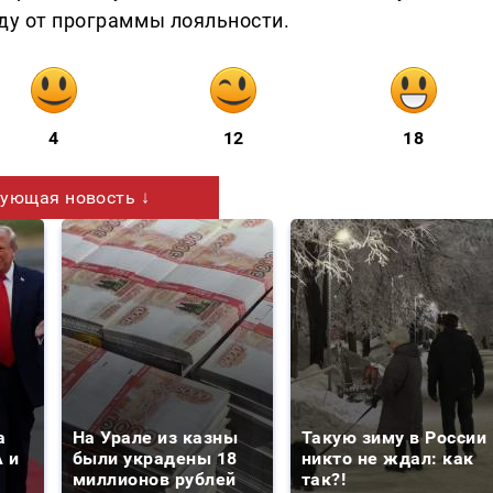
оду от программы лояльности.
4
12
18
ующая новость ↓
а
На Урале из казны
Такую зиму в России
 и
были украдены 18
никто не ждал: как
миллионов рублей
так?!