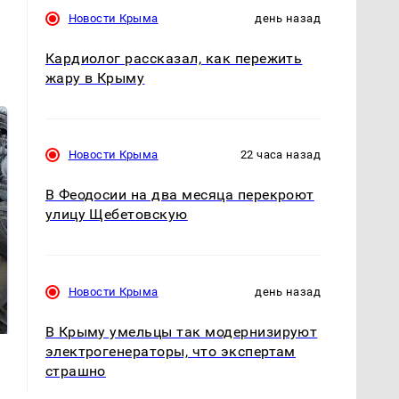
Новости Крыма
день назад
Кардиолог рассказал, как пережить
жару в Крыму
Новости Крыма
22 часа назад
В Феодосии на два месяца перекроют
улицу Щебетовскую
На Урале из казны
Такую зиму в России
Новости Крыма
день назад
были украдены 18
никто не ждал: как
миллионов рублей
так?!
В Крыму умельцы так модернизируют
электрогенераторы, что экспертам
страшно