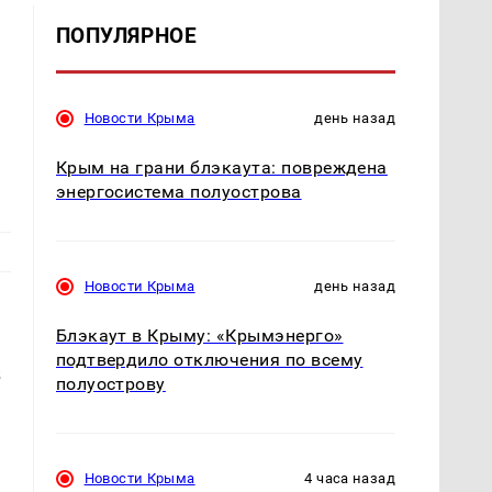
ПОПУЛЯРНОЕ
Новости Крыма
день назад
Крым на грани блэкаута: повреждена
энергосистема полуострова
Новости Крыма
день назад
Блэкаут в Крыму: «Крымэнерго»
подтвердило отключения по всему
з
полуострову
Новости Крыма
4 часа назад