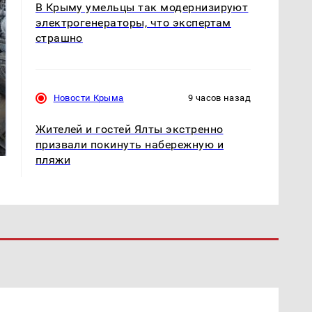
В Крыму умельцы так модернизируют
электрогенераторы, что экспертам
страшно
Новости Крыма
9 часов назад
На Урале из казны
Такую зиму в России
Жителей и гостей Ялты экстренно
были украдены 18
никто не ждал: как
миллионов рублей
так?!
призвали покинуть набережную и
пляжи