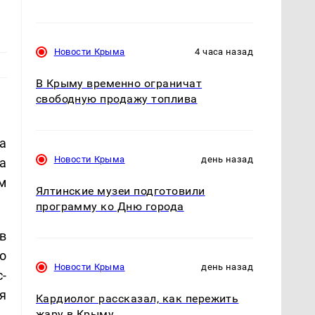
Новости Крыма
4 часа назад
В Крыму временно ограничат
свободную продажу топлива
а
Новости Крыма
день назад
а
м
Ялтинские музеи подготовили
программу ко Дню города
в
о
Новости Крыма
день назад
с-
я
Кардиолог рассказал, как пережить
жару в Крыму