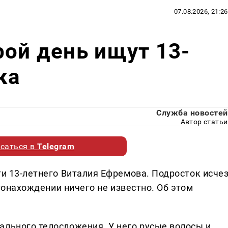
07.08.2026, 21:26
рой день ищут 13-
ка
Служба новостей
Автор статьи
саться в
Telegram
ти 13-летнего Виталия Ефремова. Подросток исче
естонахождении ничего не известно. Об этом
ального телосложения. У него русые волосы и