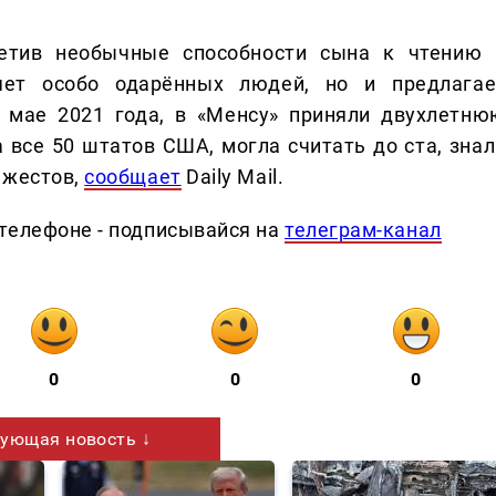
метив необычные способности сына к чтению 
яет особо одарённых людей, но и предлагае
в мае 2021 года, в «Менсу» приняли двухлетню
 все 50 штатов США, могла считать до ста, знал
 жестов,
сообщает
Daily Mail.
телефоне - подписывайся на
телеграм-канал
0
0
0
ующая новость ↓