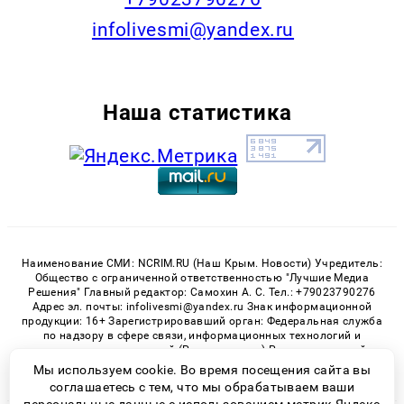
infolivesmi@yandex.ru
Наша статистика
Наименование СМИ: NCRIM.RU (Наш Крым. Новости) Учредитель:
Общество с ограниченной ответственностью "Лучшие Медиа
Решения" Главный редактор: Самохин А. С. Тел.: +79023790276
Адрес эл. почты: infolivesmi@yandex.ru Знак информационной
продукции: 16+ Зарегистрировавший орган: Федеральная служба
по надзору в сфере связи, информационных технологий и
массовых коммуникаций (Роскомнадзор) Регистрационный
номер СМИ ЭЛ № ФС 77 - 81150 от 02.06.2021
Мы используем cookie. Во время посещения сайта вы
соглашаетесь с тем, что мы обрабатываем ваши