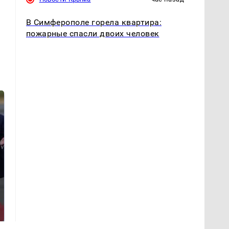
В Симферополе горела квартира:
пожарные спасли двоих человек
На Урале из казны
Не ешьте эту
были украдены 18
готовую еду из
миллионов рублей
магазина: список