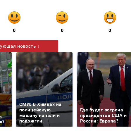
0
0
0
ующая новость ↓
СМИ: В Химках на
полицейскую
Где будет встреча
машину напали и
президентов США и
о
подожгли.
России: Европа?
ть?