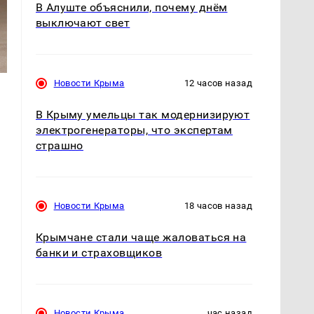
В Алуште объяснили, почему днём
выключают свет
Новости Крыма
12 часов назад
В Крыму умельцы так модернизируют
электрогенераторы, что экспертам
страшно
Новости Крыма
18 часов назад
Крымчане стали чаще жаловаться на
банки и страховщиков
Новости Крыма
час назад