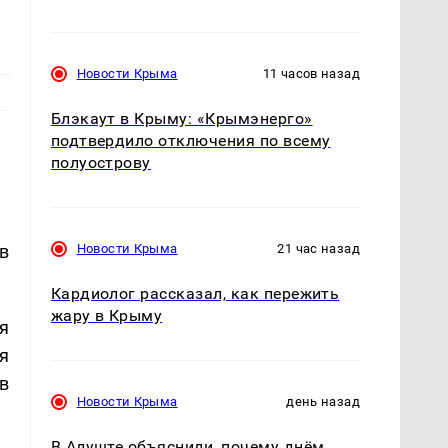
Новости Крыма
11 часов назад
Блэкаут в Крыму: «Крымэнерго»
подтвердило отключения по всему
полуострову
в
Новости Крыма
21 час назад
Кардиолог рассказал, как пережить
жару в Крыму
я
я
в
Новости Крыма
день назад
В Алуште объяснили, почему днём