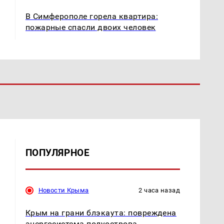
В Симферополе горела квартира:
пожарные спасли двоих человек
ПОПУЛЯРНОЕ
Новости Крыма
2 часа назад
Крым на грани блэкаута: повреждена
энергосистема полуострова