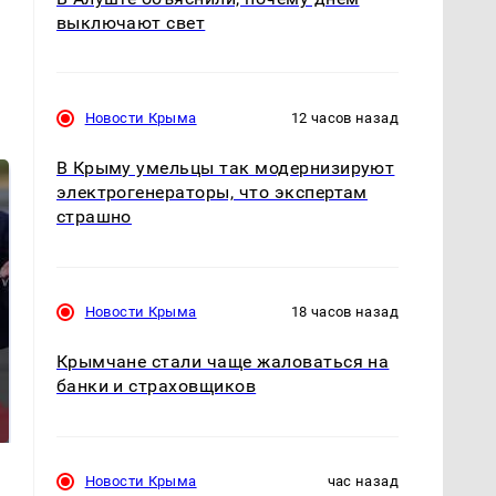
выключают свет
Новости Крыма
12 часов назад
В Крыму умельцы так модернизируют
электрогенераторы, что экспертам
страшно
Новости Крыма
18 часов назад
Крымчане стали чаще жаловаться на
На Урале из казны
Не ешьте эту
банки и страховщиков
были украдены 18
готовую еду из
миллионов рублей
магазина: список
Новости Крыма
час назад