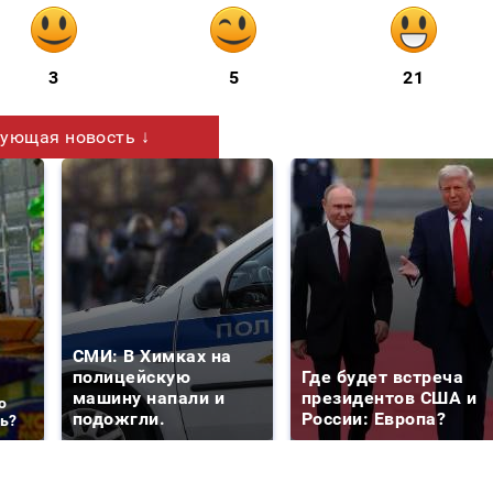
3
5
21
ующая новость ↓
СМИ: В Химках на
полицейскую
Где будет встреча
машину напали и
президентов США и
о
подожгли.
России: Европа?
ть?