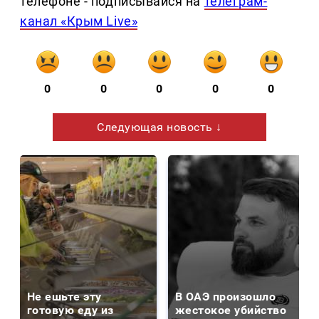
телефоне - подписывайся на
телеграм-
канал «Крым Live»
0
0
0
0
0
Следующая новость ↓
Не ешьте эту
В ОАЭ произошло
готовую еду из
жестокое убийство