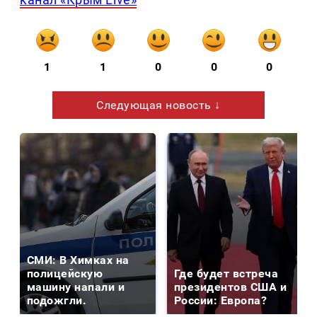
1
1
0
0
0
Следующая новость ↓
СМИ: В Химках на
полицейскую
Где будет встреча
машину напали и
президентов США и
подожгли.
России: Европа?