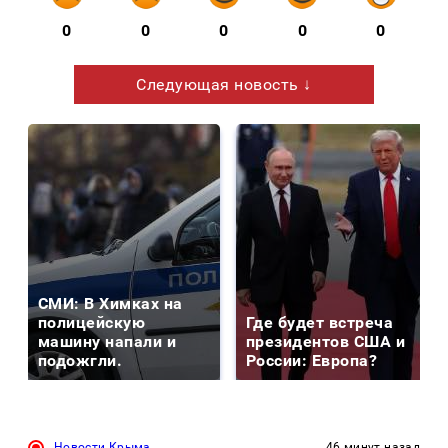
0
0
0
0
0
Следующая новость ↓
СМИ: В Химках на
полицейскую
Где будет встреча
машину напали и
президентов США и
подожгли.
России: Европа?
Новости Крыма
46 минут назад