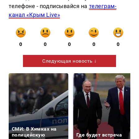
телефоне - подписывайся на
телеграм-
канал «Крым Live»
0
0
0
0
0
Следующая новость ↓
СМИ: В Химках на
полицейскую
Где будет встреча