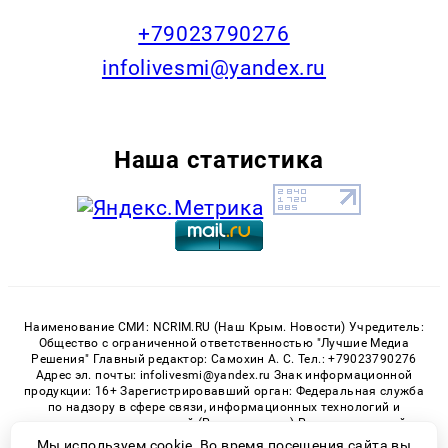
+79023790276
infolivesmi@yandex.ru
Наша статистика
Наименование СМИ: NCRIM.RU (Наш Крым. Новости) Учредитель:
Общество с ограниченной ответственностью "Лучшие Медиа
Решения" Главный редактор: Самохин А. С. Тел.: +79023790276
Адрес эл. почты: infolivesmi@yandex.ru Знак информационной
продукции: 16+ Зарегистрировавший орган: Федеральная служба
по надзору в сфере связи, информационных технологий и
массовых коммуникаций (Роскомнадзор) Регистрационный
номер СМИ ЭЛ № ФС 77 - 81150 от 02.06.2021
Мы используем cookie. Во время посещения сайта вы