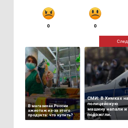
0
0
След
СМИ: В Химках н
полицейскую
В магазинах России
машину напали и
ажиотаж из-за этого
подожгли.
продукта: что купить?