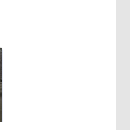
На Урале из казны
Как выглядит место
были украдены 18
крушение вертолета на
миллионов рублей
Кавказе: смотреть