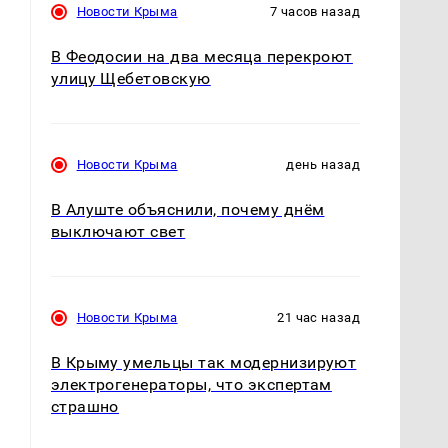
Новости Крыма
7 часов назад
В Феодосии на два месяца перекроют
улицу Щебетовскую
т
Новости Крыма
день назад
В Алуште объяснили, почему днём
выключают свет
Новости Крыма
21 час назад
В Крыму умельцы так модернизируют
электрогенераторы, что экспертам
страшно