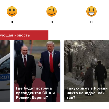
0
0
0
ующая новость ↓
а
Где будет встреча
Такую зиму в России
президентов США и
никто не ждал: как
России: Европа?
так?!