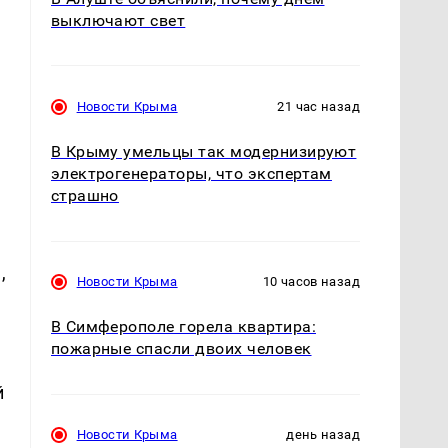
выключают свет
Новости Крыма
21 час назад
В Крыму умельцы так модернизируют
электрогенераторы, что экспертам
страшно
,
Новости Крыма
10 часов назад
В Симферополе горела квартира:
пожарные спасли двоих человек
й
Новости Крыма
день назад