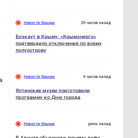
Новости Крыма
20 часов назад
Блэкаут в Крыму: «Крымэнерго»
подтвердило отключения по всему
полуострову
Новости Крыма
9 часов назад
а
Ялтинские музеи подготовили
программу ко Дню города
х
Новости Крыма
день назад
В Алуште объяснили, почему днём