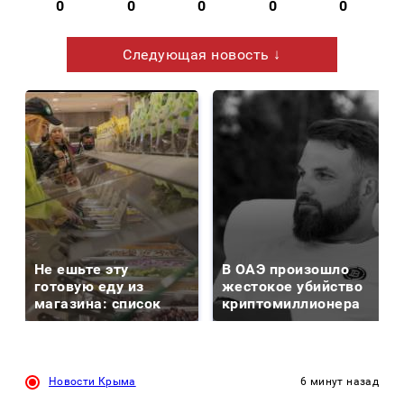
0
0
0
0
0
Следующая новость ↓
Не ешьте эту
В ОАЭ произошло
готовую еду из
жестокое убийство
магазина: список
криптомиллионера
Новости Крыма
6 минут назад