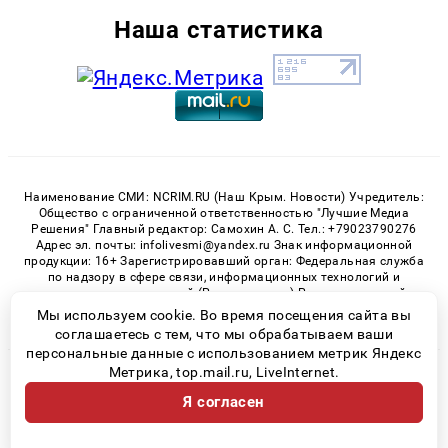
Наша статистика
Наименование СМИ: NCRIM.RU (Наш Крым. Новости) Учредитель:
Общество с ограниченной ответственностью "Лучшие Медиа
Решения" Главный редактор: Самохин А. С. Тел.: +79023790276
Адрес эл. почты: infolivesmi@yandex.ru Знак информационной
продукции: 16+ Зарегистрировавший орган: Федеральная служба
по надзору в сфере связи, информационных технологий и
массовых коммуникаций (Роскомнадзор) Регистрационный
номер СМИ ЭЛ № ФС 77 - 81150 от 02.06.2021
Мы используем cookie. Во время посещения сайта вы
соглашаетесь с тем, что мы обрабатываем ваши
персональные данные с использованием метрик Яндекс
Метрика, top.mail.ru, LiveInternet.
© 2026 «nCrim.ru» | Все права защищены
Я согласен
Возрастная категория сайта 16+
Политика конфиденциальности