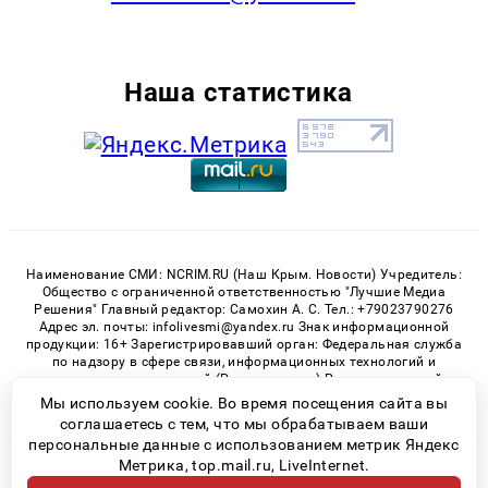
Наша статистика
Наименование СМИ: NCRIM.RU (Наш Крым. Новости) Учредитель:
Общество с ограниченной ответственностью "Лучшие Медиа
Решения" Главный редактор: Самохин А. С. Тел.: +79023790276
Адрес эл. почты: infolivesmi@yandex.ru Знак информационной
продукции: 16+ Зарегистрировавший орган: Федеральная служба
по надзору в сфере связи, информационных технологий и
массовых коммуникаций (Роскомнадзор) Регистрационный
номер СМИ ЭЛ № ФС 77 - 81150 от 02.06.2021
Мы используем cookie. Во время посещения сайта вы
соглашаетесь с тем, что мы обрабатываем ваши
персональные данные с использованием метрик Яндекс
Метрика, top.mail.ru, LiveInternet.
© 2026 «nCrim.ru» | Все права защищены