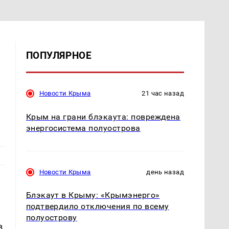
ПОПУЛЯРНОЕ
Новости Крыма
21 час назад
Крым на грани блэкаута: повреждена
энергосистема полуострова
Новости Крыма
день назад
Блэкаут в Крыму: «Крымэнерго»
подтвердило отключения по всему
полуострову
в