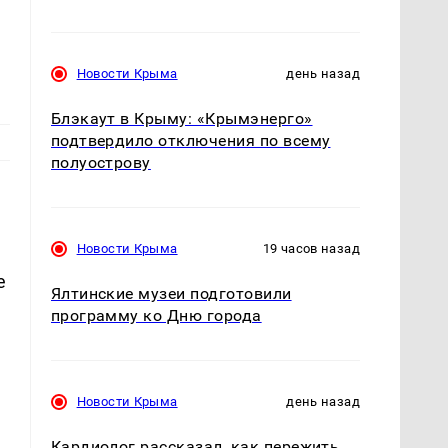
Новости Крыма
день назад
Блэкаут в Крыму: «Крымэнерго»
подтвердило отключения по всему
полуострову
Новости Крыма
19 часов назад
е
Ялтинские музеи подготовили
программу ко Дню города
Новости Крыма
день назад
Кардиолог рассказал, как пережить