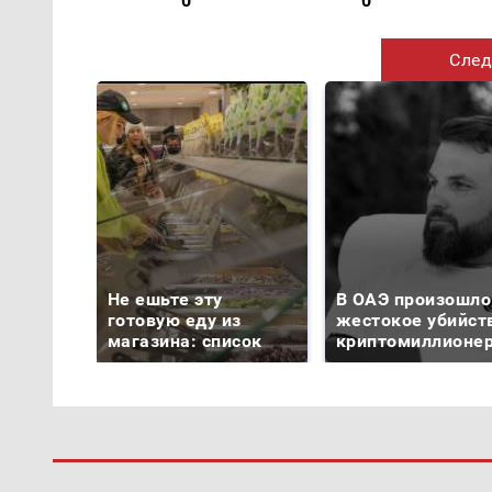
0
0
След
Не ешьте эту
В ОАЭ произошло
готовую еду из
жестокое убийст
магазина: список
криптомиллионе