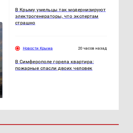
В Крыму умельцы так модернизируют
электрогенераторы, что экспертам
страшно
Новости Крыма
20 часов назад
В Симферополе горела квартира:
пожарные спасли двоих человек
СМИ: В Химках на
полицейскую
В магазинах России
машину напали и
ажиотаж из-за этого
подожгли.
продукта: что купить?