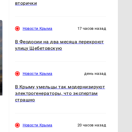
вторички
Новости Крыма
17 часов назад
В Феодосии на два месяца перекроют
улицу Щебетовскую
СМИ: В Химках на
Новости Крыма
день назад
полицейскую
В магазинах России
машину напали и
ажиотаж из-за этого
В Крыму умельцы так модернизируют
подожгли.
продукта: что купить?
электрогенераторы, что экспертам
страшно
Новости Крыма
20 часов назад