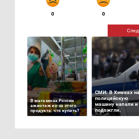
0
0
След
СМИ: В Химках н
полицейскую
В магазинах России
машину напали и
ажиотаж из-за этого
подожгли.
продукта: что купить?