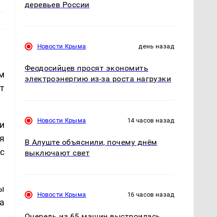
деревьев России
Новости Крыма
день назад
Феодосийцев просят экономить
м
электроэнергию из-за роста нагрузки
т
Новости Крыма
14 часов назад
и
я
В Алуште объяснили, почему днём
с
выключают свет
ы
Новости Крыма
16 часов назад
а
Очередь из 65 машин выстроилась