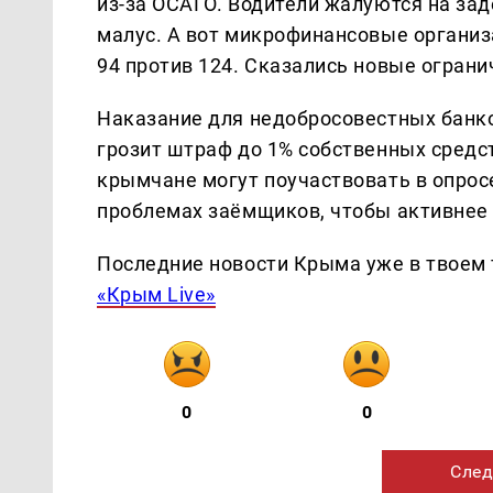
из-за ОСАГО. Водители жалуются на за
малус. А вот микрофинансовые организ
94 против 124. Сказались новые огран
Наказание для недобросовестных банко
грозит штраф до 1% собственных средст
крымчане могут поучаствовать в опрос
проблемах заёмщиков, чтобы активнее 
Последние новости Крыма уже в твоем 
«Крым Live»
0
0
След