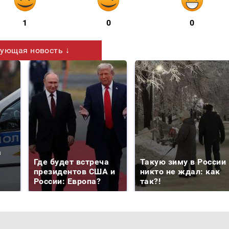
1
0
0
ующая новость ↓
а
Где будет встреча
Такую зиму в России
президентов США и
никто не ждал: как
России: Европа?
так?!