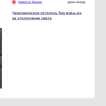
Новости Крыма
день назад
Черноморское осталось без воды из-
за отключения света
На Урале из казны
Как выглядит место
были украдены 18
крушение вертолета на
миллионов рублей
Кавказе: смотреть