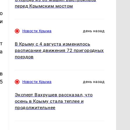
перед Крымским мостом
о
и
Новости Крыма
день назад
т
В Крыму с 4 августа изменилось
расписание движения 72 пригородных
а
поездов
в
5
Новости Крыма
день назад
Эксперт Вахрушев рассказал, что
осень в Крыму стала теплее и
продолжительнее