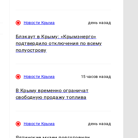
Новости Крыма
день назад
Блэкаут в Крыму: «Крымэнерго»
подтвердило отключения по всему
полуострову
Новости Крыма
15 часов назад
В Крыму временно ограничат
свободную продажу топлива
Новости Крыма
день назад
Ялтинские музеи подготовили