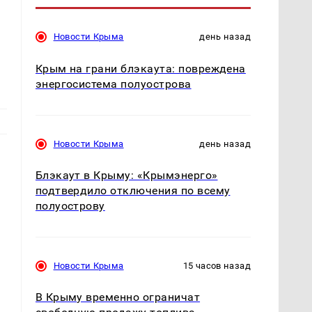
Новости Крыма
день назад
Крым на грани блэкаута: повреждена
энергосистема полуострова
Новости Крыма
день назад
Блэкаут в Крыму: «Крымэнерго»
подтвердило отключения по всему
полуострову
Новости Крыма
15 часов назад
В Крыму временно ограничат