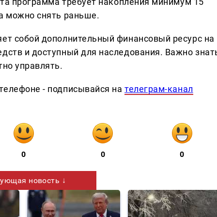
 Эта программа требует накопления минимум 15
ва можно снять раньше.
яет собой дополнительный финансовый ресурс на
едств и доступный для наследования. Важно знат
тно управлять.
телефоне - подписывайся на
телеграм-канал
0
0
0
ующая новость ↓