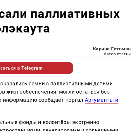
асали паллиативных
блэкаута
Карина Гетьман
Автор статьи
саться в
Telegram
 оказались семьи с паллиативными детьми.
ов жизнеобеспечения, могли остаться без
ую информацию сообщает портал
Аргументы и
ельные фонды и волонтёры экстренно
ктростанциями, генераторами и солнечными