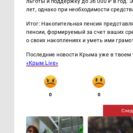
льготы и поддержку до 36 000 ₽ в год.
лет, однако при необходимости средст
Итог: Накопительная пенсия представл
пенсии, формируемый за счет ваших ср
о своих накоплениях и уметь ими грамо
Последние новости Крыма уже в твоем 
«Крым Live»
0
0
След