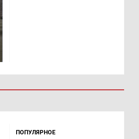
На Урале из казны
Как выглядит место
были украдены 18
крушение вертолета на
миллионов рублей
Кавказе: смотреть
ПОПУЛЯРНОЕ