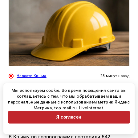
Новости Крыма
28 минут назад
Помощник главы Крыма: энергетики
Мы используем cookie. Во время посещения сайта вы
работают без отпусков и выходных
соглашаетесь с тем, что мы обрабатываем ваши
персональные данные с использованием метрик Яндекс
Метрика, top.mail.ru, LiveInternet.
Я согласен
Новости Крыма
3 часа назад
В Крыму по госпрограмме построили 542