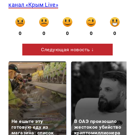
канал «Крым Live»
0
0
0
0
0
Следующая новость ↓
Не ешьте эту
В ОАЭ произошло
готовую еду из
жестокое убийство
магазина: список
криптомиллионера