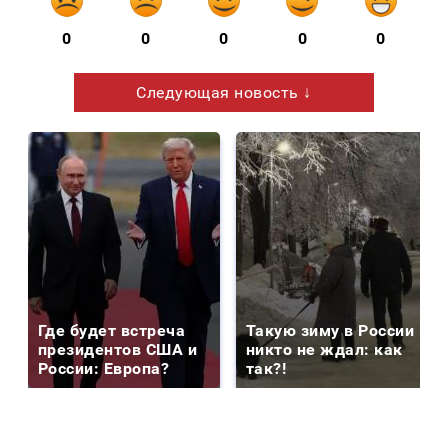
0
0
0
0
0
Следующая новость ↓
Где будет встреча
Такую зиму в России
президентов США и
никто не ждал: как
России: Европа?
так?!