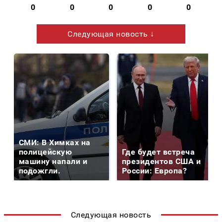
0
0
0
0
0
Следующая новость ↓
СМИ: В Химках на
полицейскую
Где будет встреча
машину напали и
президентов США и
подожгли.
России: Европа?
Следующая новость