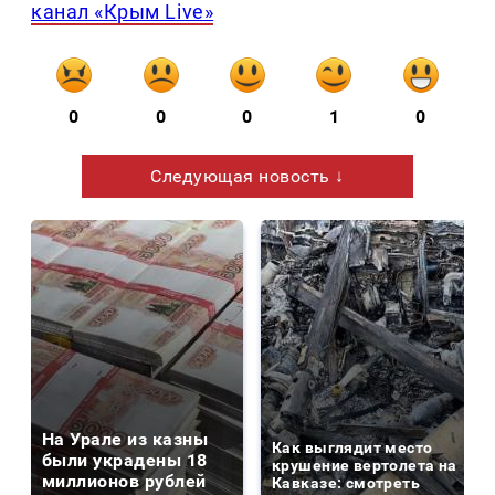
канал «Крым Live»
0
0
0
1
0
Следующая новость ↓
На Урале из казны
Как выглядит место
были украдены 18
крушение вертолета на
миллионов рублей
Кавказе: смотреть