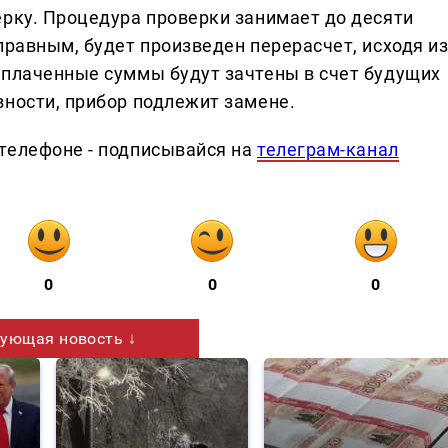
ерку. Процедура проверки занимает до десяти
правным, будет произведен перерасчет, исходя и
уплаченные суммы будут зачтены в счет будущих
вности, прибор подлежит замене.
телефоне - подписывайся на
телеграм-канал
0
0
0
ующая новость ↓