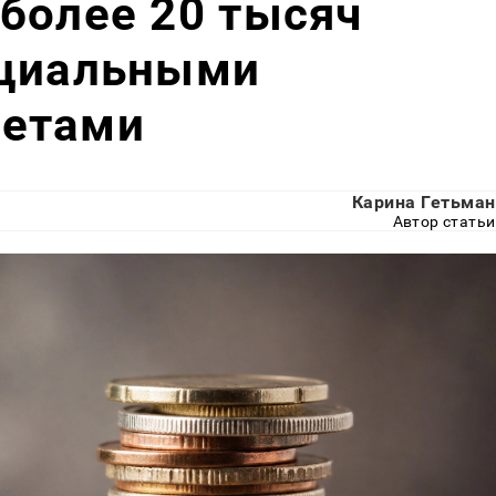
более 20 тысяч
оциальными
четами
Карина Гетьман
Автор статьи