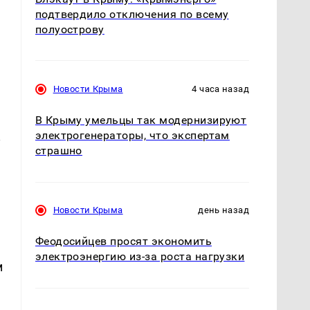
подтвердило отключения по всему
полуострову
Новости Крыма
4 часа назад
В Крыму умельцы так модернизируют
электрогенераторы, что экспертам
у
страшно
Новости Крыма
день назад
Феодосийцев просят экономить
электроэнергию из-за роста нагрузки
м