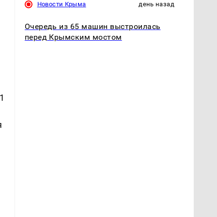
Новости Крыма
день назад
Очередь из 65 машин выстроилась
перед Крымским мостом
1
я