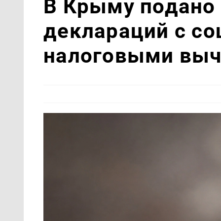
В Крыму подано 
деклараций с с
налоговыми вы