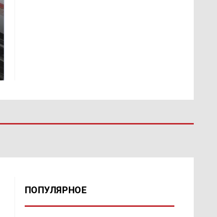
Не ешьте эту
Как выглядит место
готовую еду из
крушение вертолета на
магазина: список
Кавказе: смотреть
ПОПУЛЯРНОЕ