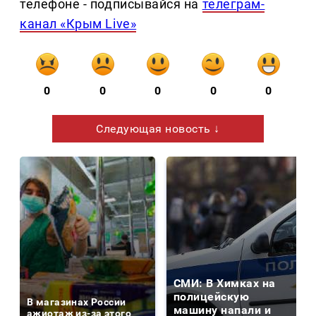
телефоне - подписывайся на
телеграм-
канал «Крым Live»
0
0
0
0
0
Следующая новость ↓
СМИ: В Химках на
полицейскую
В магазинах России
машину напали и
ажиотаж из-за этого