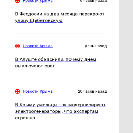
Новости Крыма
6 часов назад
В Феодосии на два месяца перекроют
улицу Щебетовскую
т
Новости Крыма
день назад
В Алуште объяснили, почему днём
выключают свет
Новости Крыма
20 часов назад
В Крыму умельцы так модернизируют
электрогенераторы, что экспертам
страшно