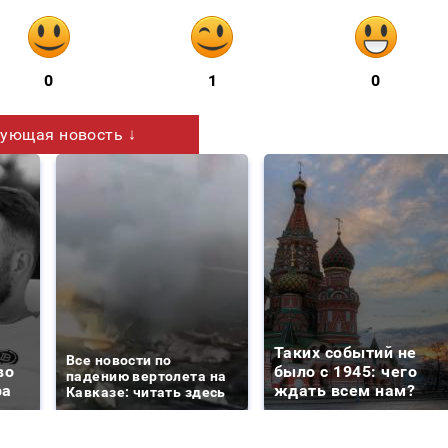
0
1
0
ующая новость ↓
Таких событий не
Все новости по
во
было с 1945: чего
падению вертолета на
ра
ждать всем нам?
Кавказе: читать здесь