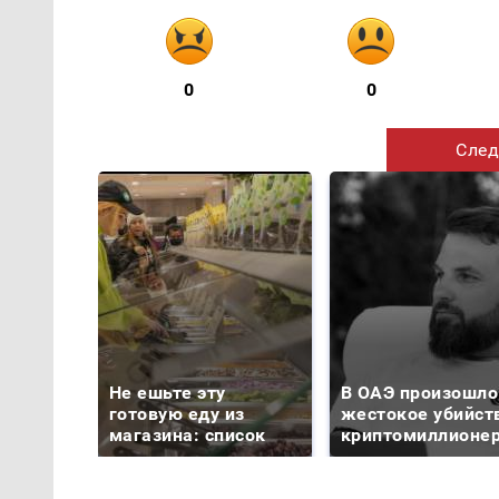
0
0
След
Не ешьте эту
В ОАЭ произошло
готовую еду из
жестокое убийст
магазина: список
криптомиллионе