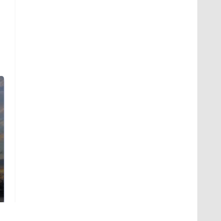
СМИ: В Химках на
полицейскую
В магазинах России
машину напали и
ажиотаж из-за этого
подожгли.
продукта: что купить?