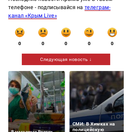
телефоне - подписывайся на
телеграм-
канал «Крым Live»
0
0
0
0
0
Следующая новость ↓
СМИ: В Химках на
полицейскую
В магазинах России