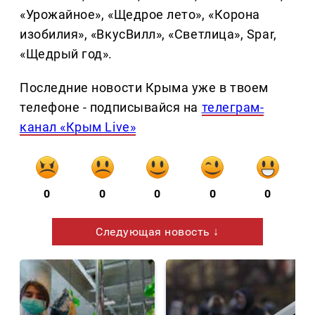
«Урожайное», «Щедрое лето», «Корона
изобилия», «ВкусВилл», «Светлица», Spar,
«Щедрый год».
Последние новости Крыма уже в твоем
телефоне - подписывайся на
телеграм-
канал «Крым Live»
0
0
0
0
0
Следующая новость ↓