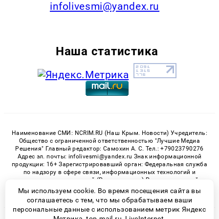
infolivesmi@yandex.ru
Наша статистика
Наименование СМИ: NCRIM.RU (Наш Крым. Новости) Учредитель:
Общество с ограниченной ответственностью "Лучшие Медиа
Решения" Главный редактор: Самохин А. С. Тел.: +79023790276
Адрес эл. почты: infolivesmi@yandex.ru Знак информационной
продукции: 16+ Зарегистрировавший орган: Федеральная служба
по надзору в сфере связи, информационных технологий и
массовых коммуникаций (Роскомнадзор) Регистрационный
номер СМИ ЭЛ № ФС 77 - 81150 от 02.06.2021
Мы используем cookie. Во время посещения сайта вы
соглашаетесь с тем, что мы обрабатываем ваши
персональные данные с использованием метрик Яндекс
Метрика, top.mail.ru, LiveInternet.