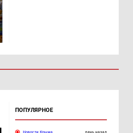
СМИ: В Химках на
полицейскую
Где будет встреча
машину напали и
президентов США и
подожгли.
России: Европа?
ПОПУЛЯРНОЕ
н
Новости Крыма
день назад