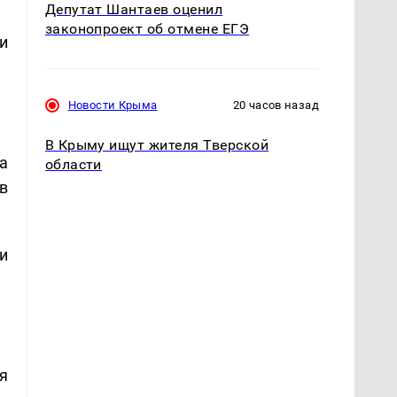
Депутат Шантаев оценил
законопроект об отмене ЕГЭ
и
Новости Крыма
20 часов назад
В Крыму ищут жителя Тверской
а
области
в
и
я