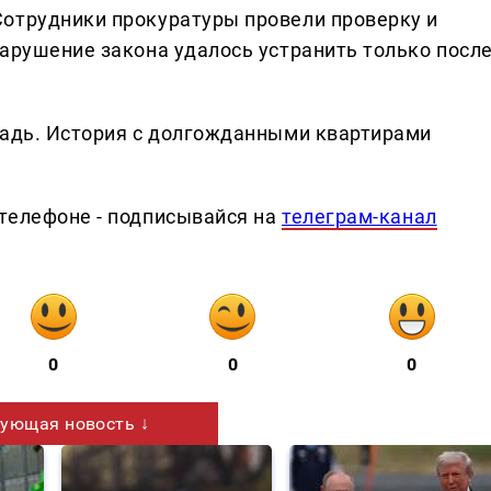
Сотрудники прокуратуры провели проверку и
Нарушение закона удалось устранить только посл
щадь. История с долгожданными квартирами
телефоне - подписывайся на
телеграм-канал
0
0
0
ующая новость ↓