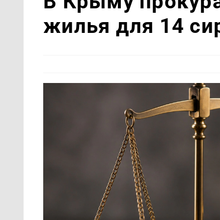
В Крыму прокур
жилья для 14 си