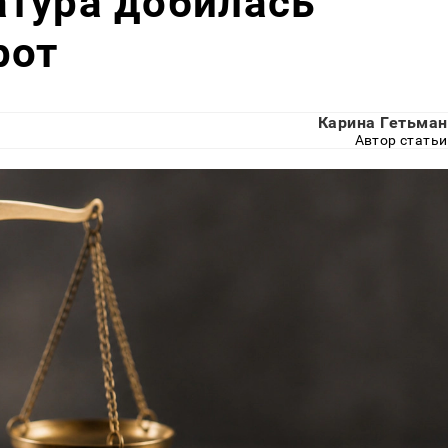
атура добилась
рот
Карина Гетьман
Автор статьи