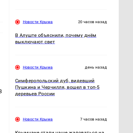
Новости Крыма
20 часов назад
В Алуште объяснили, почему днём
выключают свет
Новости Крыма
день назад
Симферопольский дуб, видевший
Пушкина и Черчилля, вошел в топ-5
В
деревьев России
Новости Крыма
7 часов назад
Крымчане стали чаще жаловаться на