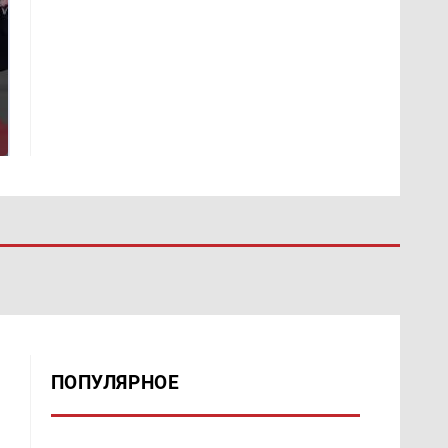
Такую зиму в России
Как выглядит место
никто не ждал: как
крушение вертолета на
так?!
Кавказе: смотреть
ПОПУЛЯРНОЕ