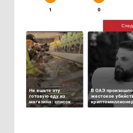
1
0
След
Не ешьте эту
В ОАЭ произошло
готовую еду из
жестокое убийст
магазина: список
криптомиллионе