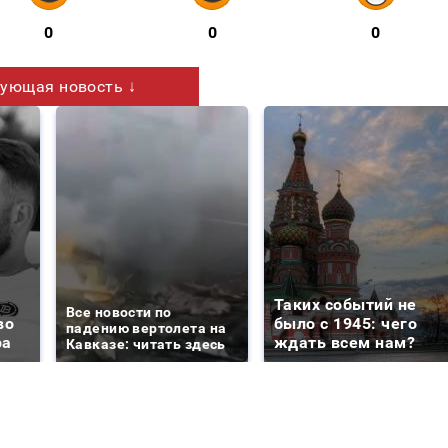
0
0
0
ующая новость ↓
Таких событий не
Все новости по
во
было с 1945: чего
падению вертолета на
ра
ждать всем нам?
Кавказе: читать здесь