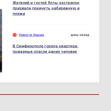
Жителей и гостей Ялты экстренно
призвали покинуть набережную и
пляжи
Новости Крыма
день назад
В Симферополе горела квартира:
пожарные спасли двоих человек
СМИ: В Химках на
полицейскую
В магазинах России
машину напали и
ажиотаж из-за этого
подожгли.
продукта: что купить?