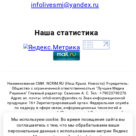
infolivesmi@yandex.ru
Наша статистика
Наименование СМИ: NCRIM.RU (Наш Крым. Новости) Учредитель:
Общество с ограниченной ответственностью "Лучшие Медиа
Решения" Главный редактор: Самохин А. С. Тел.: +79023790276
Адрес эл. почты: infolivesmi@yandex.ru Знак информационной
продукции: 16+ Зарегистрировавший орган: Федеральная служба
по надзору в сфере связи, информационных технологий и
массовых коммуникаций (Роскомнадзор) Регистрационный
номер СМИ ЭЛ № ФС 77 - 81150 от 02.06.2021
Мы используем cookie. Во время посещения сайта вы
соглашаетесь с тем, что мы обрабатываем ваши
персональные данные с использованием метрик Яндекс