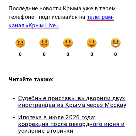
Последние новости Крыма уже в твоем
телефоне - подписывайся на
телеграм-
канал «Крым Live»
0
0
0
0
0
Читайте также:
Судебные приставы выдворили двух
иностранцев из Крыма через Москву
Ипотека в июле 2026 года:
коррекция после рекордного июня и
усиление вторички