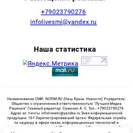
+79023790276
infolivesmi@yandex.ru
Наша статистика
Наименование СМИ: NCRIM.RU (Наш Крым. Новости) Учредитель:
Общество с ограниченной ответственностью "Лучшие Медиа
Решения" Главный редактор: Самохин А. С. Тел.: +79023790276
Адрес эл. почты: infolivesmi@yandex.ru Знак информационной
продукции: 16+ Зарегистрировавший орган: Федеральная служба
по надзору в сфере связи, информационных технологий и
массовых коммуникаций (Роскомнадзор) Регистрационный
номер СМИ ЭЛ № ФС 77 - 81150 от 02.06.2021