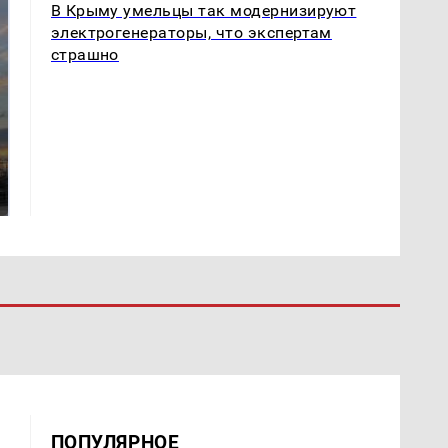
В Крыму умельцы так модернизируют
электрогенераторы, что экспертам
страшно
СМИ: В Химках на
полицейскую
В магазинах России
машину напали и
ажиотаж из-за этого
подожгли.
продукта: что купить?
ПОПУЛЯРНОЕ