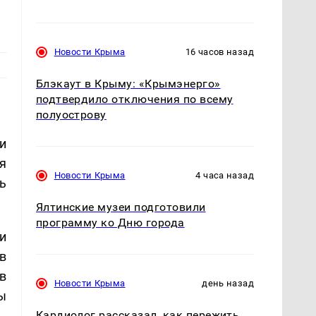
Новости Крыма
16 часов назад
Блэкаут в Крыму: «Крымэнерго»
подтвердило отключения по всему
полуострову
и
я
Новости Крыма
4 часа назад
ь
Ялтинские музеи подготовили
программу ко Дню города
и
в
в
Новости Крыма
день назад
ы
Кардиолог рассказал, как пережить