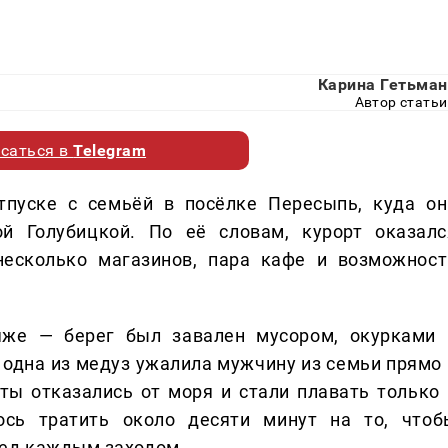
Карина Гетьман
Автор статьи
саться в
Telegram
тпуске с семьёй в посёлке Пересыпь, куда он
ой Голубицкой. По её словам, курорт оказалс
несколько магазинов, пара кафе и возможност
яже — берег был завален мусором, окурками 
одна из медуз ужалила мужчину из семьи прямо 
сты отказались от моря и стали плавать только 
ось тратить около десяти минут на то, чтоб
ред каждым заходом.