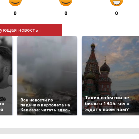
0
0
0
ующая новость ↓
Таких событий не
Все новости по
во
было с 1945: чего
падению вертолета на
ра
ждать всем нам?
Кавказе: читать здесь