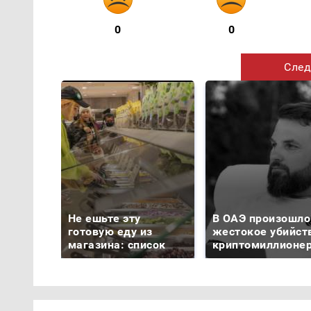
0
0
След
Не ешьте эту
В ОАЭ произошло
готовую еду из
жестокое убийст
магазина: список
криптомиллионе