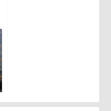
СМИ: В Химках на
полицейскую
В магазинах России
машину напали и
ажиотаж из-за этого
подожгли.
продукта: что купить?