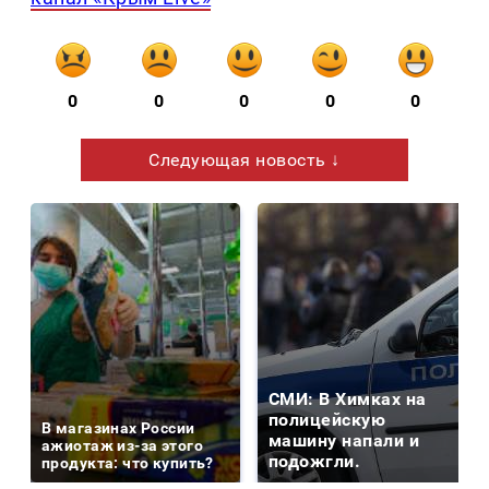
0
0
0
0
0
Следующая новость ↓
СМИ: В Химках на
полицейскую
В магазинах России
машину напали и
ажиотаж из-за этого
подожгли.
продукта: что купить?