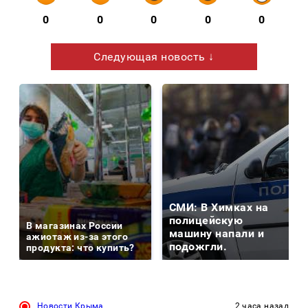
0
0
0
0
0
Следующая новость ↓
СМИ: В Химках на
полицейскую
В магазинах России
машину напали и
ажиотаж из-за этого
подожгли.
продукта: что купить?
Новости Крыма
2 часа назад