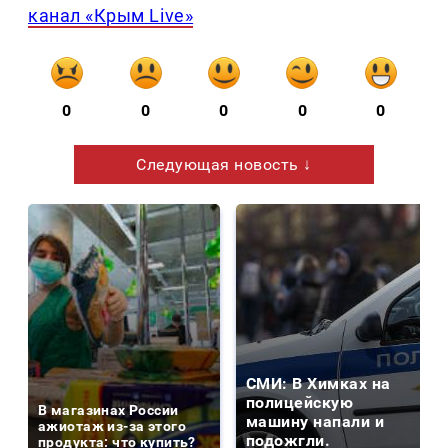
канал «Крым Live»
0
0
0
0
0
Следующая новость ↓
СМИ: В Химках на
полицейскую
В магазинах России
машину напали и
ажиотаж из-за этого
подожгли.
продукта: что купить?