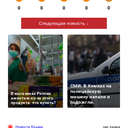
0
0
0
0
0
Следующая новость ↓
СМИ: В Химках на
полицейскую
В магазинах России
машину напали и
ажиотаж из-за этого
подожгли.
продукта: что купить?
Новости Крыма
час назад