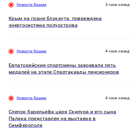
Новости Крыма
3 часа назад
Крым на грани блэкаута: повреждена
энергосистема полуострова
Новости Крыма
4 часа назад
Евпаторийские спортсмены завоевали пять
медалей на этапе Спартакиады пенсионеров
Новости Крыма
4 часа назад
Слепок барельефа царя Скилура и его сына
Палака представлен на выставке в
Симферополе