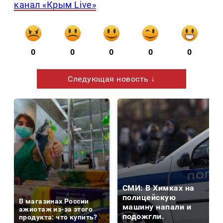
канал «Крым Live»
0
0
0
0
0
Следующая новость ↓
СМИ: В Химках на
полицейскую
В магазинах России
машину напали и
ажиотаж из-за этого
подожгли.
продукта: что купить?