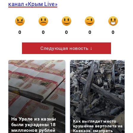
канал «Крым Live»
0
0
0
0
0
Следующая новость ↓
На Урале из казны
Как выглядит место
были украдены 18
крушение вертолета на
миллионов рублей
Кавказе: смотреть