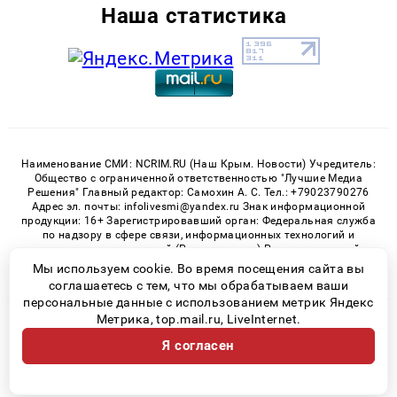
Наша статистика
Наименование СМИ: NCRIM.RU (Наш Крым. Новости) Учредитель:
Общество с ограниченной ответственностью "Лучшие Медиа
Решения" Главный редактор: Самохин А. С. Тел.: +79023790276
Адрес эл. почты: infolivesmi@yandex.ru Знак информационной
продукции: 16+ Зарегистрировавший орган: Федеральная служба
по надзору в сфере связи, информационных технологий и
массовых коммуникаций (Роскомнадзор) Регистрационный
номер СМИ ЭЛ № ФС 77 - 81150 от 02.06.2021
Мы используем cookie. Во время посещения сайта вы
соглашаетесь с тем, что мы обрабатываем ваши
персональные данные с использованием метрик Яндекс
Метрика, top.mail.ru, LiveInternet.
© 2026 «nCrim.ru» | Все права защищены
Я согласен
Возрастная категория сайта 16+
Политика конфиденциальности