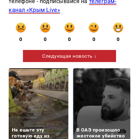
телефоне - подписывайся на
телеграм-
канал «Крым Live»
0
0
0
0
0
Следующая новость ↓
Не ешьте эту
В ОАЭ произошло
готовую еду из
жестокое убийство