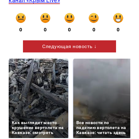
канал «Крым Live»
0
0
0
0
0
Следующая новость ↓
Как выглядит место
Все новости по
крушение вертолета на
падению вертолета на
Кавказе: смотреть
Кавказе: читать здесь