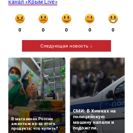
канал «Крым Live»
0
0
0
0
0
Следующая новость ↓
СМИ: В Химках на
полицейскую
В магазинах России
машину напали и
ажиотаж из-за этого
подожгли.
продукта: что купить?