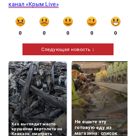
канал «Крым Live»
0
0
0
0
0
Следующая новость ↓
Не ешьте эту
Как выглядит место
готовую еду из
крушение вертолета на
магазина: список
Кавказе: смотреть