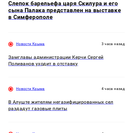
Слепок барельефа царя Скилура и его
сына Палака представлен на выставке
в Симферополе
Новости Крыма
3 часа назад
Замглавы администрации Керчи Сергей
Поливанов уходит в отставку
Новости Крыма
4 часа назад
В Алуште жителям негазифицированных сел
раздадут газовые плиты