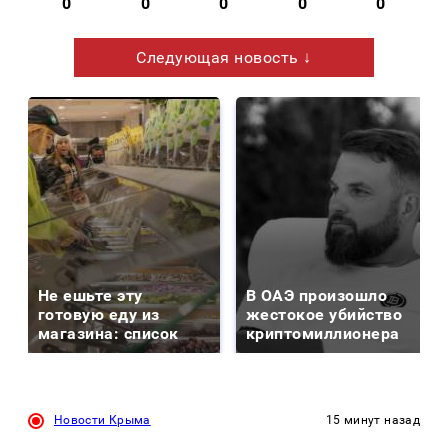
0
0
0
0
0
Следующая новость ↓
Не ешьте эту
В ОАЭ произошло
готовую еду из
жестокое убийство
магазина: список
криптомиллионера
Новости Крыма
15 минут назад