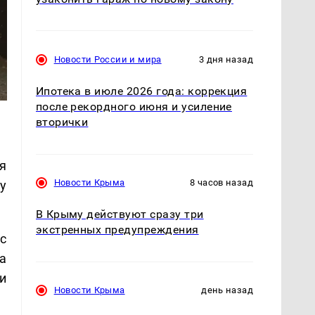
Новости России и мира
3 дня назад
Ипотека в июле 2026 года: коррекция
после рекордного июня и усиление
вторички
я
Новости Крыма
8 часов назад
у
В Крыму действуют сразу три
экстренных предупреждения
с
а
и
Новости Крыма
день назад