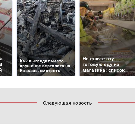
ы
Не ешьте эту
Как выглядит место
8
готовую еду из
крушение вертолета на
й
магазина: список
Кавказе: смотреть
Следующая новость