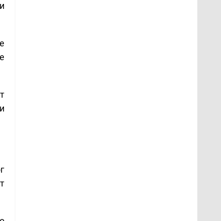
и
е
е
т
и
г
т
о