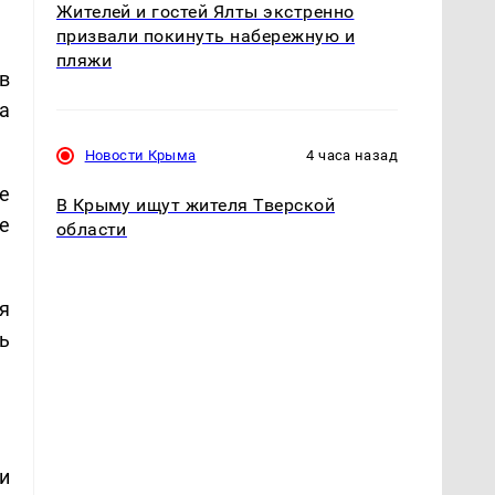
Жителей и гостей Ялты экстренно
призвали покинуть набережную и
пляжи
в
а
Новости Крыма
4 часа назад
е
В Крыму ищут жителя Тверской
е
области
я
ь
и