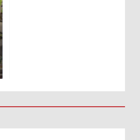
СМИ: В Химках на
полицейскую
Где будет встреча
машину напали и
президентов США и
подожгли.
России: Европа?