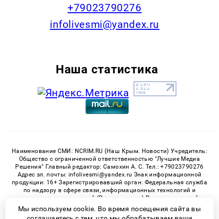
+79023790276
infolivesmi@yandex.ru
Наша статистика
Наименование СМИ: NCRIM.RU (Наш Крым. Новости) Учредитель:
Общество с ограниченной ответственностью "Лучшие Медиа
Решения" Главный редактор: Самохин А. С. Тел.: +79023790276
Адрес эл. почты: infolivesmi@yandex.ru Знак информационной
продукции: 16+ Зарегистрировавший орган: Федеральная служба
по надзору в сфере связи, информационных технологий и
массовых коммуникаций (Роскомнадзор) Регистрационный
номер СМИ ЭЛ № ФС 77 - 81150 от 02.06.2021
Мы используем cookie. Во время посещения сайта вы
соглашаетесь с тем, что мы обрабатываем ваши