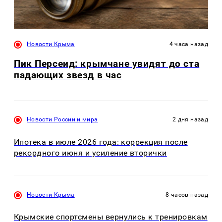
Новости Крыма
4 часа назад
Пик Персеид: крымчане увидят до ста
падающих звезд в час
Новости России и мира
2 дня назад
Ипотека в июле 2026 года: коррекция после
рекордного июня и усиление вторички
Новости Крыма
8 часов назад
Крымские спортсмены вернулись к тренировкам