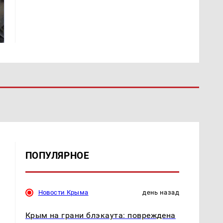
Не ешьте эту
В ОАЭ произошло
готовую еду из
жестокое убийство
магазина: список
криптомиллионера
ПОПУЛЯРНОЕ
Новости Крыма
день назад
Крым на грани блэкаута: повреждена