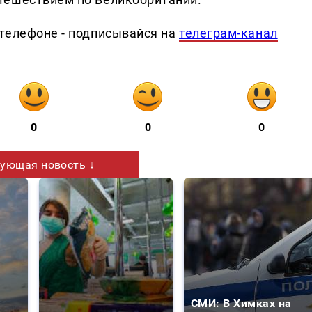
телефоне - подписывайся на
телеграм-канал
0
0
0
ующая новость ↓
СМИ: В Химках на