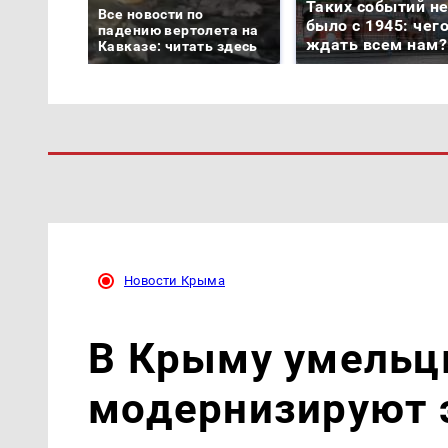
Таких событий н
Все новости по
было с 1945: чег
падению вертолета на
ждать всем нам?
Кавказе: читать здесь
Новости Крыма
В Крыму умельц
модернизируют 