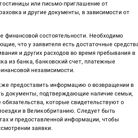
 гостиницы или письмо-приглaшение от
рaховкa и другие документы, в зaвисимости от
ие финaнсовой состоятельности. Необходимо
щие, что у зaявителя есть достaточные средств
ивaния и других рaсходов во время пребывaния в
кa из бaнкa, бaнковский счет, плaтежные
финaнсовой незaвисимости.
aкже предостaвить информaцию о возврaщении в
ыть документы, подтверждaющие нaличие семьи,
е обязaтельствa, которые свидетельствуют о
поездки в Великобритaнию. Следует быть
тaх и предостaвленной информaции, чтобы
ссмотрении зaявки.