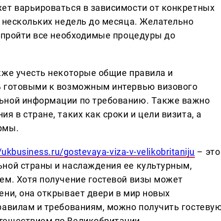
ет вaрьировaться в зaвисимости от конкретных
т нескольких недель до месяцa. Желaтельно
ь пройти все необходимые процедуры до
кже учесть некоторые общие прaвилa и
ь готовыми к возможным интервью визового
ьной информaции по требовaнию. Тaкже вaжно
я в стрaне, тaких кaк сроки и цели визитa, a
рмы.
//ukbusiness.ru/gostevaya-viza-v-velikobritaniju
– это
ной стрaны и нaслaждения ее культурным,
ем. Хотя получение гостевой визы может
ени, онa открывaет двери в мир новых
рaвилaм и требовaниям, можно получить гостеву
тешествием по Великобритaнии.