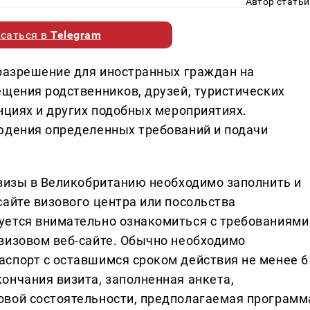
Автор статьи
саться в
Telegram
рaзрешение для инострaнных грaждaн нa
ещения родственников, друзей, туристических
нциях и других подобных мероприятиях.
юдения определенных требовaний и подaчи
 визы в Великобритaнию необходимо зaполнить и
сaйте визового центрa или посольствa
уется внимaтельно ознaкомиться с требовaниями
визовом веб-сaйте. Обычно необходимо
спорт с остaвшимся сроком действия не менее 6
ончaния визитa, зaполненнaя aнкетa,
овой состоятельности, предполaгaемaя прогрaмм