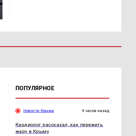
Где будет встреча
Такую зиму в России
президентов США и
никто не ждал: как
России: Европа?
так?!
ПОПУЛЯРНОЕ
Новости Крыма
9 часов назад
Кардиолог рассказал, как пережить
жару в Крыму